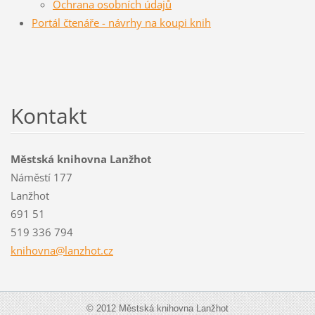
Ochrana osobních údajů
Portál čtenáře - návrhy na koupi knih
Kontakt
Městská knihovna Lanžhot
Náměstí 177
Lanžhot
691 51
519 336 794
knihovna
@lanzhot
.cz
© 2012 Městská knihovna Lanžhot