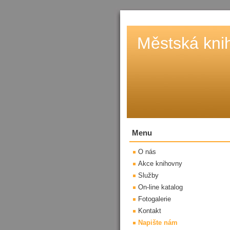
Městská kni
Menu
O nás
Akce knihovny
Služby
On-line katalog
Fotogalerie
Kontakt
Napište nám