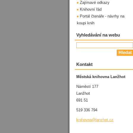
Zajímavé odkazy
Knihovní řád
Portál čtenáře - návrhy na
koupi knih
Vyhledávání na webu
Kontakt
Městská knihovna Lanžhot
Náměstí 177
Lanžhot
691 51
519 336 794
knihovna
@lanzhot
.cz