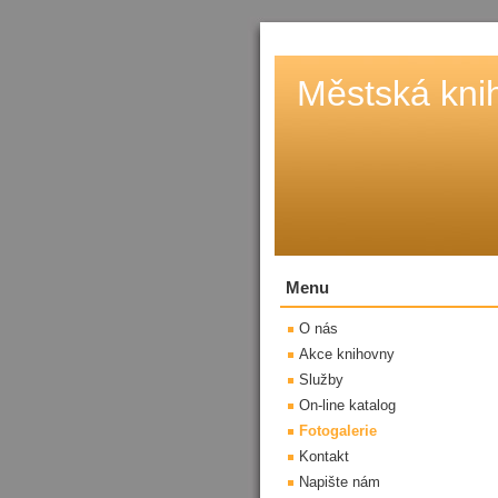
Městská kni
Menu
O nás
Akce knihovny
Služby
On-line katalog
Fotogalerie
Kontakt
Napište nám