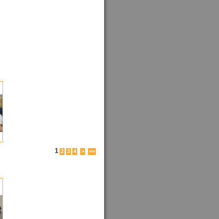
1
2
3
4
>
>>