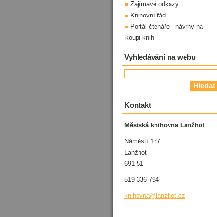
Zajímavé odkazy
Knihovní řád
Portál čtenáře - návrhy na
koupi knih
Vyhledávání na webu
Kontakt
Městská knihovna Lanžhot
Náměstí 177
Lanžhot
691 51
519 336 794
knihovna
@lanzhot
.cz