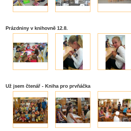
Prázdniny v knihovně 12.8.
Už jsem čtenář - Kniha pro prvňáčka