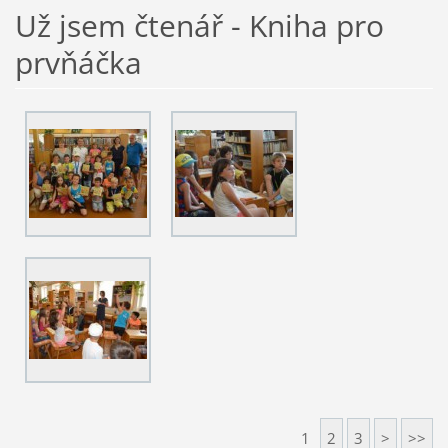
Už jsem čtenář - Kniha pro
prvňáčka
1
2
3
>
>>