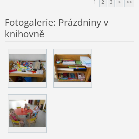
1
2
3
>
>>
Fotogalerie: Prázdniny v
knihovně