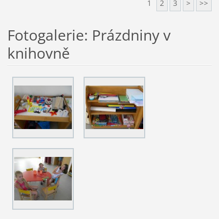
1
2
3
>
>>
Fotogalerie: Prázdniny v
knihovně