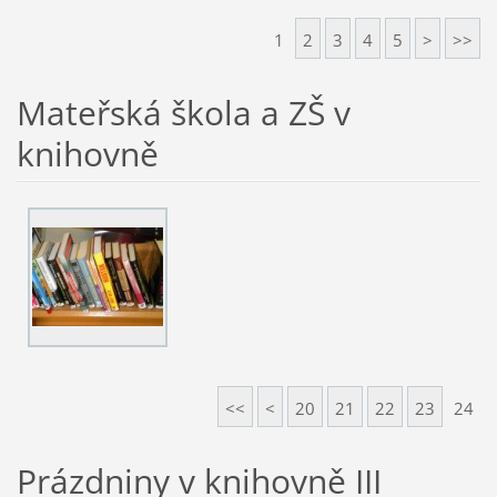
1
2
3
4
5
>
>>
Mateřská škola a ZŠ v
knihovně
<<
<
20
21
22
23
24
Prázdniny v knihovně III