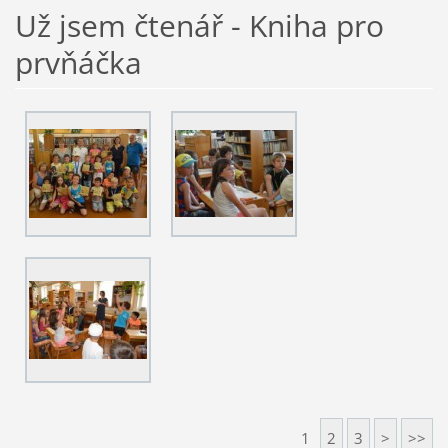
Už jsem čtenář - Kniha pro
prvňáčka
1
2
3
>
>>