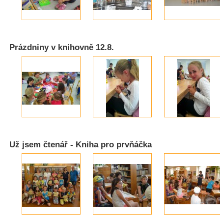
Prázdniny v knihovně 12.8.
Už jsem čtenář - Kniha pro prvňáčka