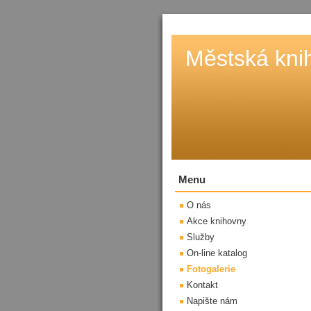
Městská kni
Menu
O nás
Akce knihovny
Služby
On-line katalog
Fotogalerie
Kontakt
Napište nám