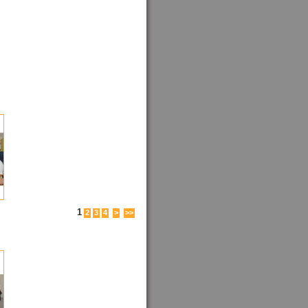
1
2
3
4
>
>>