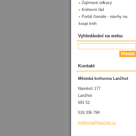
Zajímavé odkazy
Knihovní řád
Portál čtenáře - návrhy na
koupi knih
Vyhledávání na webu
Kontakt
Městská knihovna Lanžhot
Náměstí 177
Lanžhot
691 51
519 336 794
knihovna
@lanzhot
.cz