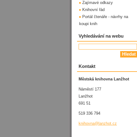
Zajímavé odkazy
Knihovní řád
Portál čtenáře - návrhy na
koupi knih
Vyhledávání na webu
Kontakt
Městská knihovna Lanžhot
Náměstí 177
Lanžhot
691 51
519 336 794
knihovna
@lanzhot
.cz