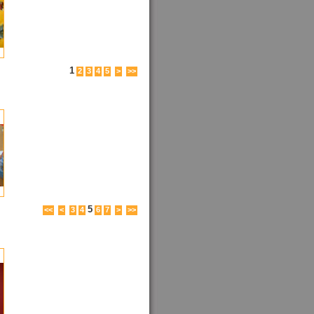
1
2
3
4
5
>
>>
5
<<
<
3
4
6
7
>
>>