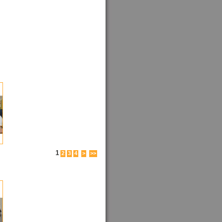
1
2
3
4
>
>>