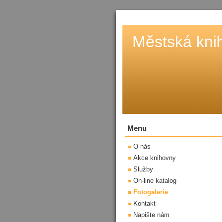
Městská kni
Menu
O nás
Akce knihovny
Služby
On-line katalog
Fotogalerie
Kontakt
Napište nám