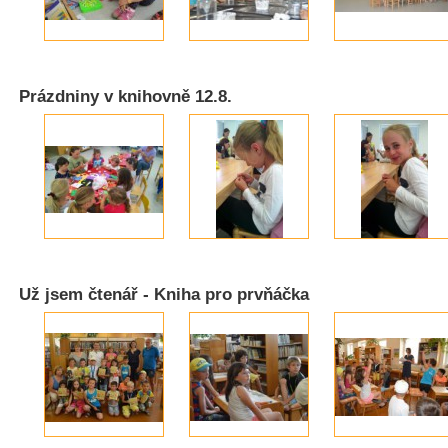
Prázdniny v knihovně 12.8.
Už jsem čtenář - Kniha pro prvňáčka