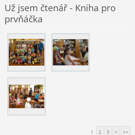
Už jsem čtenář - Kniha pro
prvňáčka
1
2
3
>
>>