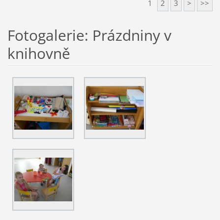
1
2
3
>
>>
Fotogalerie: Prázdniny v
knihovně