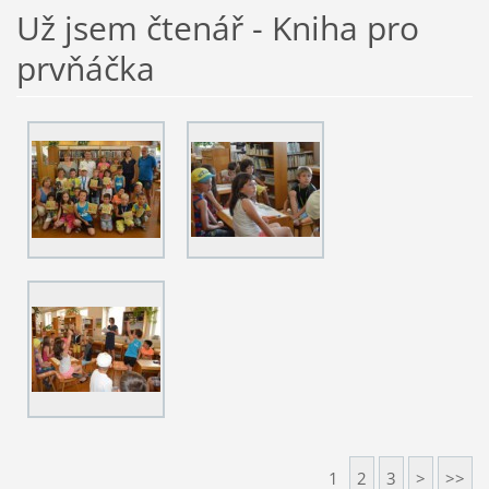
Už jsem čtenář - Kniha pro
prvňáčka
1
2
3
>
>>