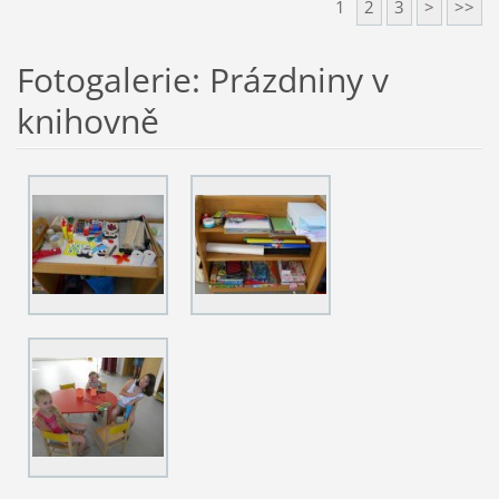
1
2
3
>
>>
Fotogalerie: Prázdniny v
knihovně