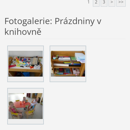
1
2
3
>
>>
Fotogalerie: Prázdniny v
knihovně