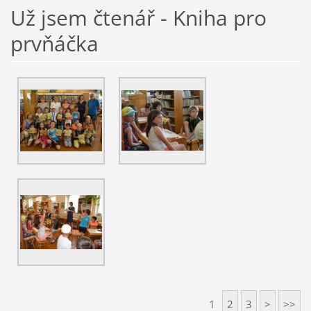
Už jsem čtenář - Kniha pro
prvňáčka
1
2
3
>
>>