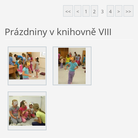
<<
<
1
2
3
4
>
>>
Prázdniny v knihovně VIII