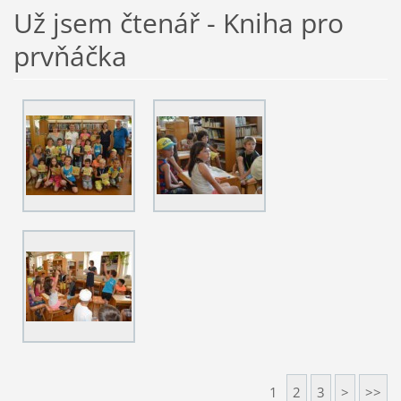
Už jsem čtenář - Kniha pro
prvňáčka
1
2
3
>
>>