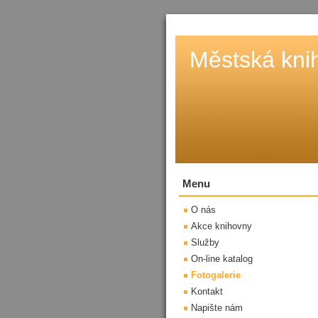
Městská kni
Menu
O nás
Akce knihovny
Služby
On-line katalog
Fotogalerie
Kontakt
Napište nám