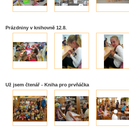
Prázdniny v knihovně 12.8.
Už jsem čtenář - Kniha pro prvňáčka