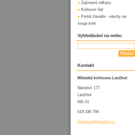
Zajímavé odkazy
Knihovní řád
Portál čtenáře - návrhy na
koupi knih
Vyhledávání na webu
Kontakt
Městská knihovna Lanžhot
Náměstí 177
Lanžhot
691 51
519 336 794
knihovna
@lanzhot
.cz