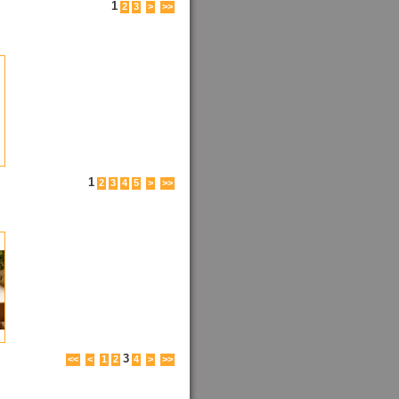
1
2
3
>
>>
1
2
3
4
5
>
>>
3
<<
<
1
2
4
>
>>