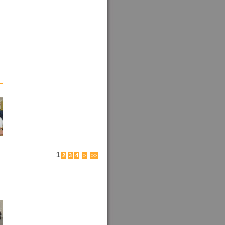
1
2
3
4
>
>>