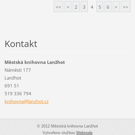
<<
<
2
3
4
5
6
>
>>
Kontakt
Městská knihovna Lanžhot
Náměstí 177
Lanžhot
691 51
519 336 794
knihovna
@lanzhot
.cz
© 2012 Městská knihovna Lanžhot
Vytvořeno službou
Webnode