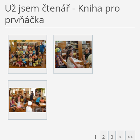
Už jsem čtenář - Kniha pro
prvňáčka
1
2
3
>
>>