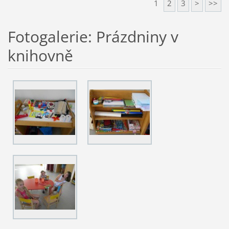
1
2
3
>
>>
Fotogalerie: Prázdniny v
knihovně