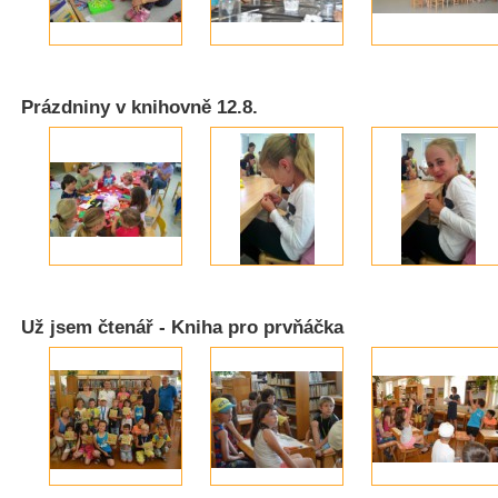
Prázdniny v knihovně 12.8.
Už jsem čtenář - Kniha pro prvňáčka