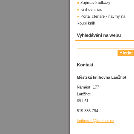
Zajímavé odkazy
Knihovní řád
Portál čtenáře - návrhy na
koupi knih
Vyhledávání na webu
Kontakt
Městská knihovna Lanžhot
Náměstí 177
Lanžhot
691 51
519 336 794
knihovna
@lanzhot
.cz