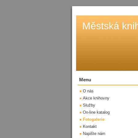
Městská kni
Menu
O nás
Akce knihovny
Služby
On-line katalog
Fotogalerie
Kontakt
Napište nám