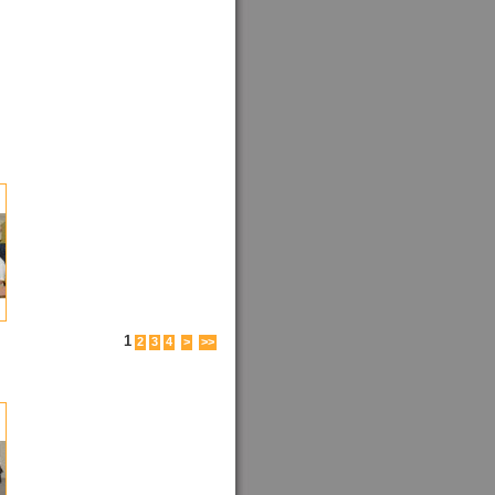
1
2
3
4
>
>>