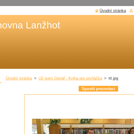
Úvodní stránka
hovna Lanžhot
Úvodní stránka
>
Už jsem čtenář - Kniha pro prvňáčka
>
tit.jpg
Spustit prezentaci