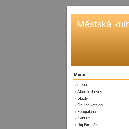
Městská kni
Menu
O nás
Akce knihovny
Služby
On-line katalog
Fotogalerie
Kontakt
Napište nám