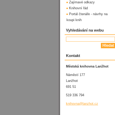
Zajímavé odkazy
Knihovní řád
Portál čtenáře - návrhy na
koupi knih
Vyhledávání na webu
Kontakt
Městská knihovna Lanžhot
Náměstí 177
Lanžhot
691 51
519 336 794
knihovna
@lanzhot
.cz