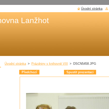
Úvodní stránka
hovna Lanžhot
Úvodní stránka
>
Prázdniny v knihovně VIII
>
DSCN5458.JPG
Předchozí
Spustit prezentaci