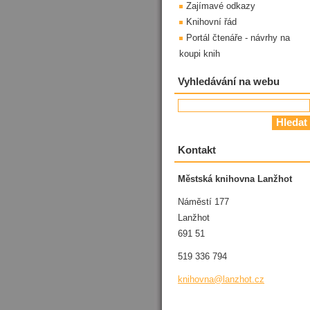
Zajímavé odkazy
Knihovní řád
Portál čtenáře - návrhy na
koupi knih
Vyhledávání na webu
Kontakt
Městská knihovna Lanžhot
Náměstí 177
Lanžhot
691 51
519 336 794
knihovna
@lanzhot
.cz