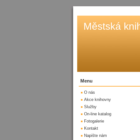
Městská kni
Menu
O nás
Akce knihovny
Služby
On-line katalog
Fotogalerie
Kontakt
Napište nám