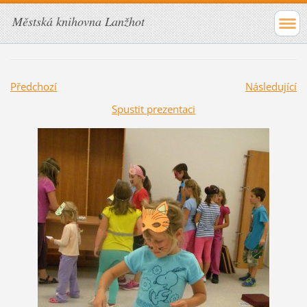
Městská knihovna Lanžhot
Předchozí
Následující
Spustit prezentaci