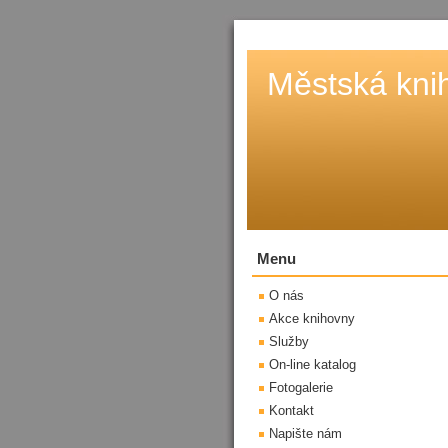
Městská kni
Menu
O nás
Akce knihovny
Služby
On-line katalog
Fotogalerie
Kontakt
Napište nám