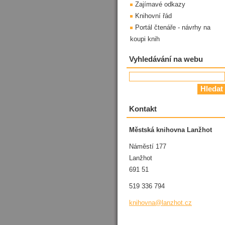
Zajímavé odkazy
Knihovní řád
Portál čtenáře - návrhy na
koupi knih
Vyhledávání na webu
Kontakt
Městská knihovna Lanžhot
Náměstí 177
Lanžhot
691 51
519 336 794
knihovna
@lanzhot
.cz