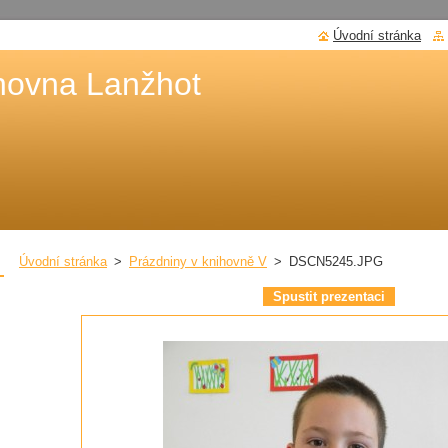
Úvodní stránka
hovna Lanžhot
Úvodní stránka
>
Prázdniny v knihovně V
>
DSCN5245.JPG
Spustit prezentaci