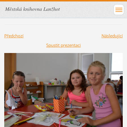
Městská knihovna Lanžhot
Předchozí
Následující
Spustit prezentaci