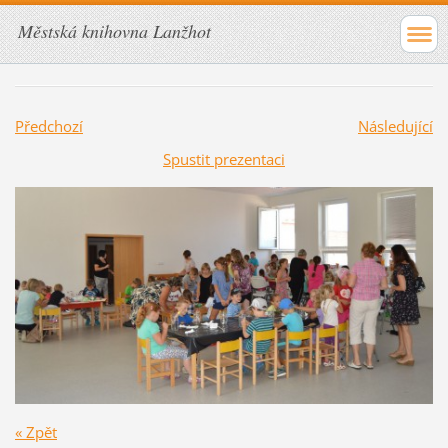
Městská knihovna Lanžhot
Předchozí
Následující
Spustit prezentaci
« Zpět