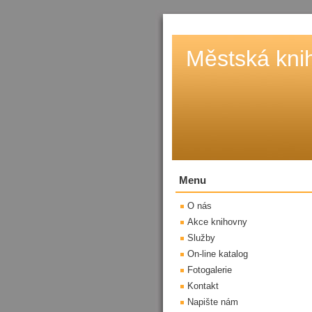
Městská kni
Menu
O nás
Akce knihovny
Služby
On-line katalog
Fotogalerie
Kontakt
Napište nám