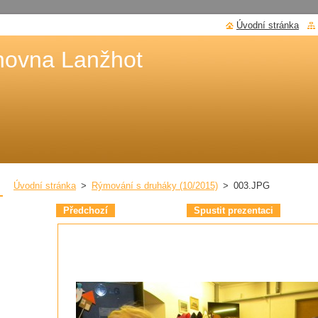
Úvodní stránka
hovna Lanžhot
Úvodní stránka
>
Rýmování s druháky (10/2015)
>
003.JPG
Předchozí
Spustit prezentaci