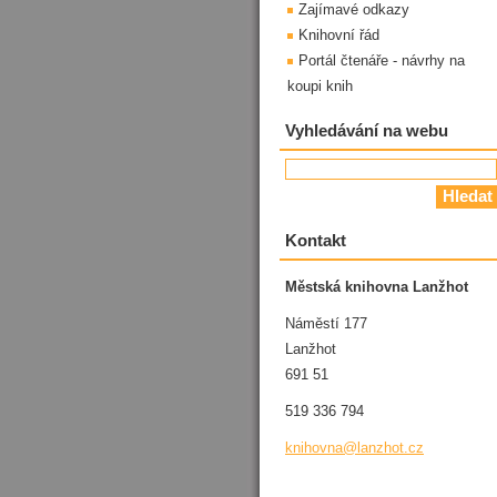
Zajímavé odkazy
Knihovní řád
Portál čtenáře - návrhy na
koupi knih
Vyhledávání na webu
Kontakt
Městská knihovna Lanžhot
Náměstí 177
Lanžhot
691 51
519 336 794
knihovna
@lanzhot
.cz