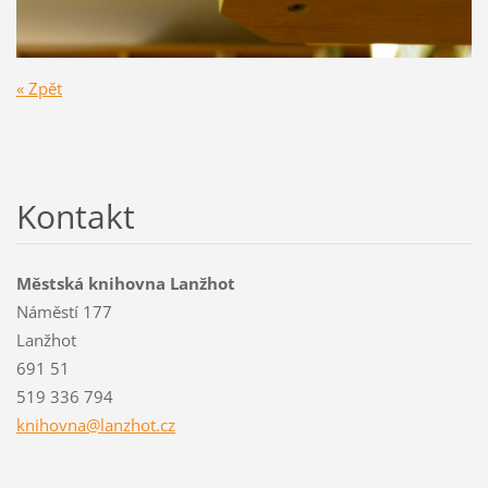
« Zpět
Kontakt
Městská knihovna Lanžhot
Náměstí 177
Lanžhot
691 51
519 336 794
knihovna
@lanzhot
.cz