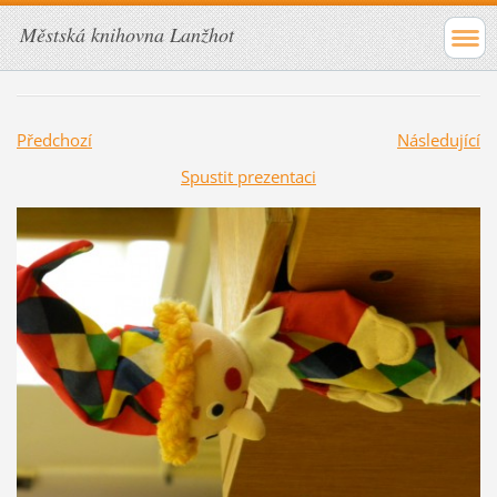
Městská knihovna Lanžhot
Předchozí
Následující
Spustit prezentaci