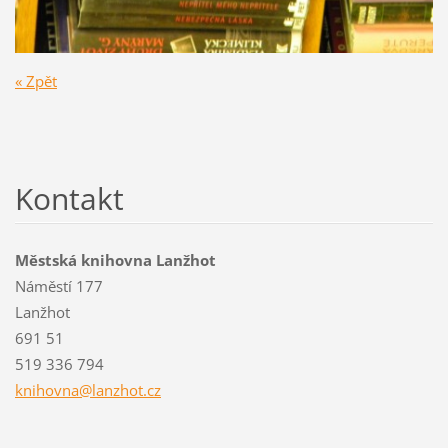
« Zpět
Kontakt
Městská knihovna Lanžhot
Náměstí 177
Lanžhot
691 51
519 336 794
knihovna
@lanzhot
.cz