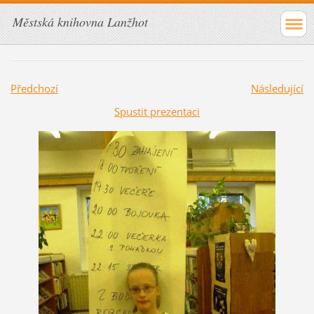
Městská knihovna Lanžhot
Předchozí
Následující
Spustit prezentaci