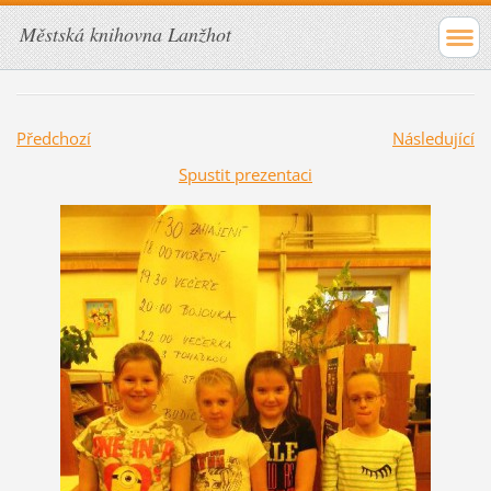
Městská knihovna Lanžhot
Předchozí
Následující
Spustit prezentaci