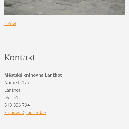
« Zpět
Kontakt
Městská knihovna Lanžhot
Náměstí 177
Lanžhot
691 51
519 336 794
knihovna
@lanzhot
.cz